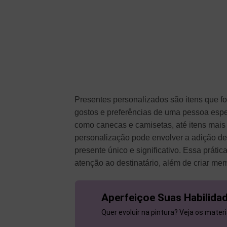
Presentes personalizados são itens que f
gostos e preferências de uma pessoa espec
como canecas e camisetas, até itens mais 
personalização pode envolver a adição d
presente único e significativo. Essa práti
atenção ao destinatário, além de criar me
Aperfeiçoe Suas Habilidad
Quer evoluir na pintura? Veja os mater