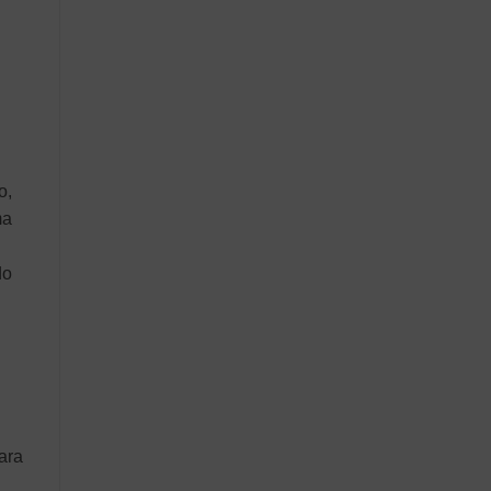
o,
ma
do
ara