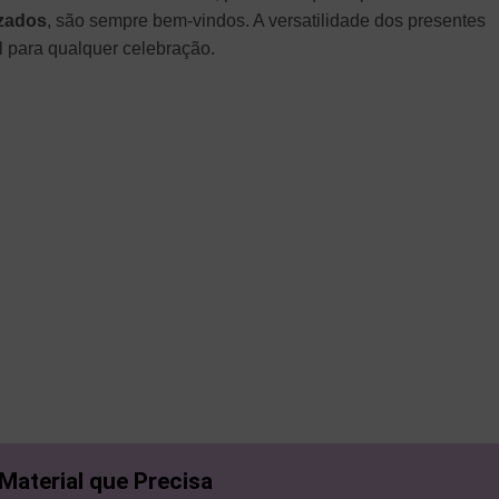
izados
, são sempre bem-vindos. A versatilidade dos presentes
l para qualquer celebração.
 Material que Precisa