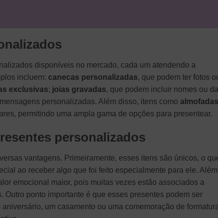
onalizados
onalizados disponíveis no mercado, cada um atendendo a
mplos incluem:
canecas personalizadas
, que podem ter fotos o
s exclusivas
;
joias gravadas
, que podem incluir nomes ou da
mensagens personalizadas. Além disso, itens como
almofada
res, permitindo uma ampla gama de opções para presentear.
resentes personalizados
iversas vantagens. Primeiramente, esses itens são únicos, o qu
ecial ao receber algo que foi feito especialmente para ele. Além
alor emocional maior, pois muitas vezes estão associados a
. Outro ponto importante é que esses presentes podem ser
m aniversário, um casamento ou uma comemoração de formatura