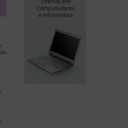
u
tas
s
,
e
,