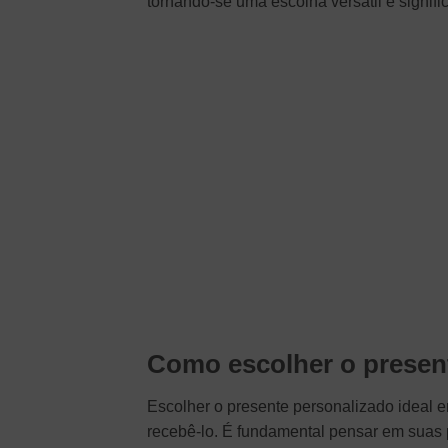
tornando-se uma escolha versátil e signific
Como escolher o present
Escolher o presente personalizado ideal e
recebê-lo. É fundamental pensar em suas p