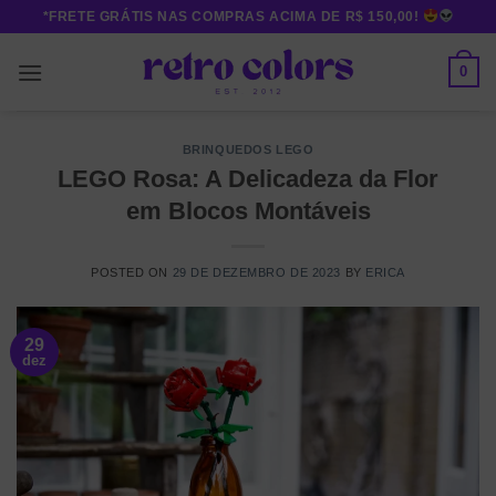
Skip
*FRETE GRÁTIS NAS COMPRAS ACIMA DE R$ 150,00!
to
content
0
BRINQUEDOS LEGO
LEGO Rosa: A Delicadeza da Flor
em Blocos Montáveis
POSTED ON
29 DE DEZEMBRO DE 2023
BY
ERICA
29
dez