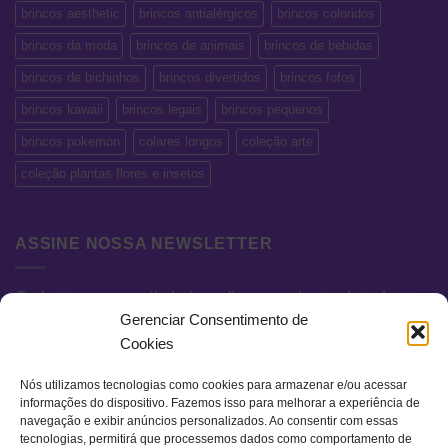
brincos aesthetic
brincos antialérgicos
brincos coloridos
brincos da moda
brincos de animais
brincos de bebidas
brincos de bichinhos
brincos divertidos
brincos fofos
brincos kawaii
brincos legais
brincos pequenos
brincos pokemon
colares longos
coleção arte
coleção plantas flores e insetos
ASSINE NOSSA NEWSLETTER
Cadastre seu e-mail abaixo e fique por dentro de todas as
Gerenciar Consentimento de
novidades e promoções exclusivas.
Cookies
Nós utilizamos tecnologias como cookies para armazenar e/ou acessar
informações do dispositivo. Fazemos isso para melhorar a experiência de
navegação e exibir anúncios personalizados. Ao consentir com essas
tecnologias, permitirá que processemos dados como comportamento de