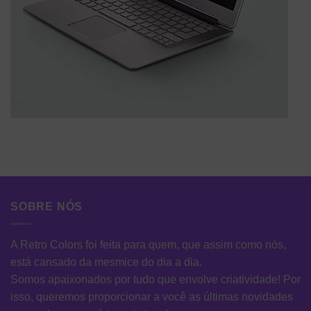
SOBRE NÓS
A Retro Colors foi feita para quem, que assim como nós,
está cansado da mesmice do dia a dia.
Somos apaixonados por tudo que envolve criatividade! Por
isso, queremos proporcionar a você as últimas novidades