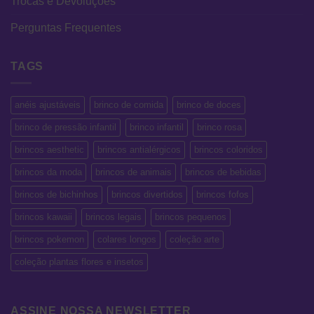
Trocas e Devoluções
Perguntas Frequentes
TAGS
anéis ajustáveis
brinco de comida
brinco de doces
brinco de pressão infantil
brinco infantil
brinco rosa
brincos aesthetic
brincos antialérgicos
brincos coloridos
brincos da moda
brincos de animais
brincos de bebidas
brincos de bichinhos
brincos divertidos
brincos fofos
brincos kawaii
brincos legais
brincos pequenos
brincos pokemon
colares longos
coleção arte
coleção plantas flores e insetos
ASSINE NOSSA NEWSLETTER