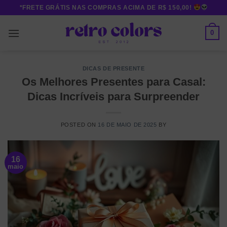
Skip
*FRETE GRÁTIS NAS COMPRAS ACIMA DE R$ 150,00!
to
content
0
DICAS DE PRESENTE
Os Melhores Presentes para Casal:
Dicas Incríveis para Surpreender
POSTED ON
16 DE MAIO DE 2025
BY
16
maio