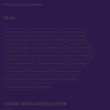
Perguntas Frequentes
TAGS
anéis ajustáveis
brinco de comida
brinco de doces
brinco de pressão infantil
brinco infantil
brinco rosa
brincos aesthetic
brincos antialérgicos
brincos coloridos
brincos da moda
brincos de animais
brincos de bebidas
brincos de bichinhos
brincos divertidos
brincos fofos
brincos kawaii
brincos legais
brincos pequenos
brincos pokemon
colares longos
coleção arte
coleção plantas flores e insetos
ASSINE NOSSA NEWSLETTER