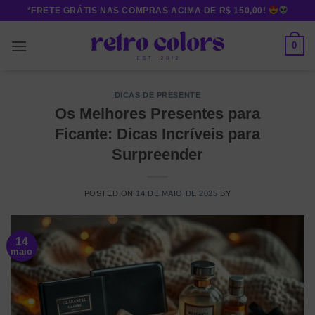
Skip
*FRETE GRÁTIS NAS COMPRAS ACIMA DE R$ 150,00!
to
content
0
DICAS DE PRESENTE
Os Melhores Presentes para
Ficante: Dicas Incríveis para
Surpreender
POSTED ON
14 DE MAIO DE 2025
BY
14
maio