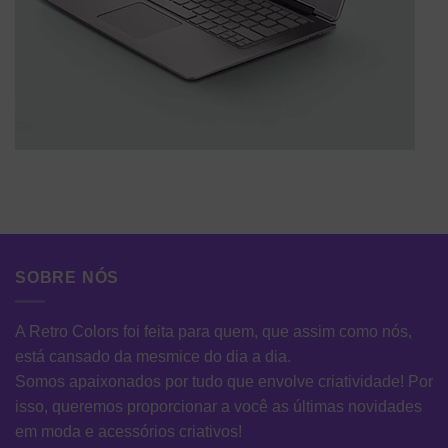
SOBRE NÓS
A Retro Colors foi feita para quem, que assim como nós,
está cansado da mesmice do dia a dia.
Somos apaixonados por tudo que envolve criatividade! Por
isso, queremos proporcionar a você as últimas novidades
em moda e acessórios criativos!