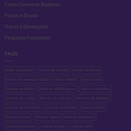
Como Conservar Bijuterias
Prazos e Envios
Trocas e Devoluções
Perguntas Frequentes
TAGS
anéis ajustáveis
brinco de comida
brinco de doces
brinco de pressão infantil
brinco infantil
brinco rosa
brincos aesthetic
brincos antialérgicos
brincos coloridos
brincos da moda
brincos de animais
brincos de bebidas
brincos de bichinhos
brincos divertidos
brincos fofos
brincos kawaii
brincos legais
brincos pequenos
brincos pokemon
colares longos
coleção arte