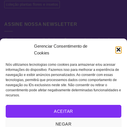
coleção plantas flores e insetos
ASSINE NOSSA NEWSLETTER
Cadastre seu e-mail abaixo e fique por dentro de todas as
Gerenciar Consentimento de
novidades e promoções exclusivas.
Cookies
Nós utilizamos tecnologias como cookies para armazenar e/ou acessar
informações do dispositivo. Fazemos isso para melhorar a experiência de
navegação e exibir anúncios personalizados. Ao consentir com essas
tecnologias, permitirá que processemos dados como comportamento de
navegação ou IDs exclusivos neste site. Não consentir ou retirar o
consentimento pode afetar negativamente determinadas funcionalidades e
recursos.
Visa
MasterCard
Bank
ACEITAR
Transfer
QUEM SOMOS
TERMOS DE USO
POLÍTICA DE PRIVACIDADE
NEGAR
FAQ
CONTATO