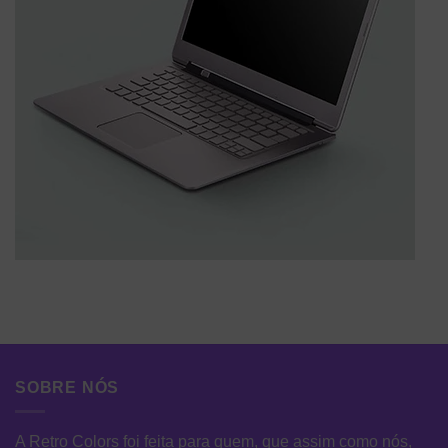
SOBRE NÓS
A Retro Colors foi feita para quem, que assim como nós,