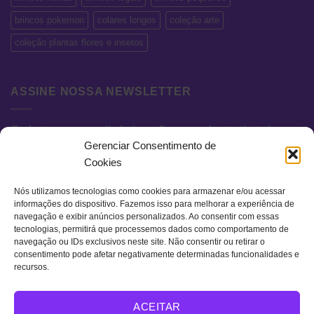
brincos pokemon
colares longos
coleção arte
coleção plantas flores e insetos
ASSINE NOSSA NEWSLETTER
Cadastre seu e-mail abaixo e fique por dentro de todas as
Gerenciar Consentimento de
novidades e promoções exclusivas.
Cookies
Nós utilizamos tecnologias como cookies para armazenar e/ou acessar
informações do dispositivo. Fazemos isso para melhorar a experiência de
navegação e exibir anúncios personalizados. Ao consentir com essas
tecnologias, permitirá que processemos dados como comportamento de
navegação ou IDs exclusivos neste site. Não consentir ou retirar o
consentimento pode afetar negativamente determinadas funcionalidades e
recursos.
Visa
MasterCard
Bank
ACEITAR