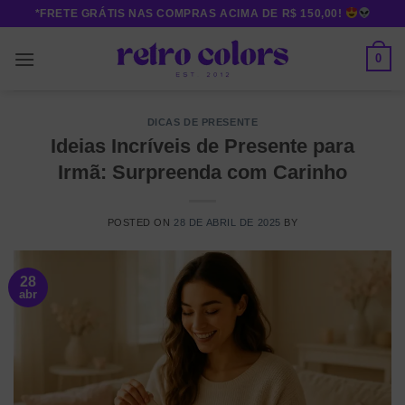
Skip
*FRETE GRÁTIS NAS COMPRAS ACIMA DE R$ 150,00!
to
content
0
DICAS DE PRESENTE
Ideias Incríveis de Presente para
Irmã: Surpreenda com Carinho
POSTED ON
28 DE ABRIL DE 2025
BY
28
abr