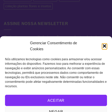
coleção plantas flores e insetos
ASSINE NOSSA NEWSLETTER
Cadastre seu e-mail abaixo e fique por dentro de todas as
Gerenciar Consentimento de
novidades e promoções exclusivas.
Cookies
Nós utilizamos tecnologias como cookies para armazenar e/ou acessar
informações do dispositivo. Fazemos isso para melhorar a experiência de
navegação e exibir anúncios personalizados. Ao consentir com essas
tecnologias, permitirá que processemos dados como comportamento de
navegação ou IDs exclusivos neste site. Não consentir ou retirar o
consentimento pode afetar negativamente determinadas funcionalidades e
recursos.
Visa
MasterCard
Bank
ACEITAR
Transfer
QUEM SOMOS
TERMOS DE USO
POLÍTICA DE PRIVACIDADE
NEGAR
FAQ
CONTATO