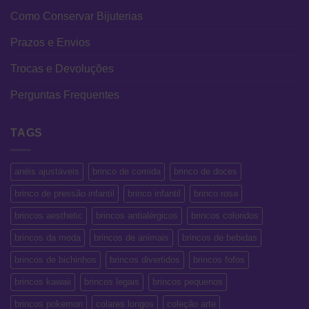
Como Conservar Bijuterias
Prazos e Envios
Trocas e Devoluções
Perguntas Frequentes
TAGS
anéis ajustáveis
brinco de comida
brinco de doces
brinco de pressão infantil
brinco infantil
brinco rosa
brincos aesthetic
brincos antialérgicos
brincos coloridos
brincos da moda
brincos de animais
brincos de bebidas
brincos de bichinhos
brincos divertidos
brincos fofos
brincos kawaii
brincos legais
brincos pequenos
brincos pokemon
colares longos
coleção arte