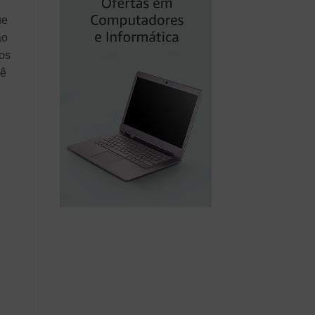
ue
ão
os
cê