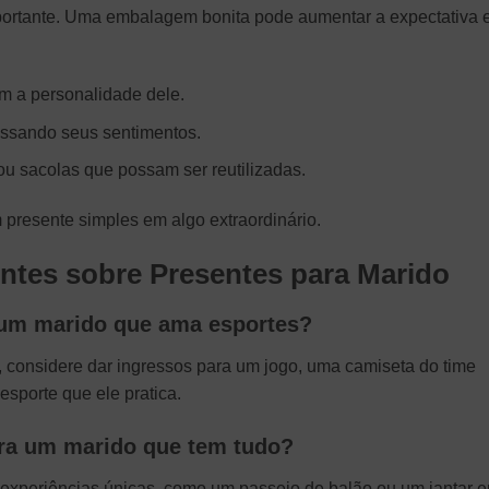
ortante. Uma embalagem bonita pode aumentar a expectativa 
m a personalidade dele.
essando seus sentimentos.
u sacolas que possam ser reutilizadas.
resente simples em algo extraordinário.
ntes sobre Presentes para Marido
 um marido que ama esportes?
 considere dar ingressos para um jogo, uma camiseta do time
esporte que ele pratica.
ra um marido que tem tudo?
experiências únicas, como um passeio de balão ou um jantar 