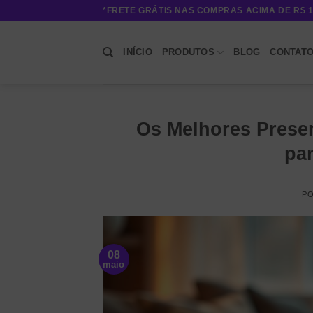
Skip
*FRETE GRÁTIS NAS COMPRAS ACIMA DE R$ 1
to
content
INÍCIO
PRODUTOS
BLOG
CONTAT
Os Melhores Presen
pa
P
08
maio