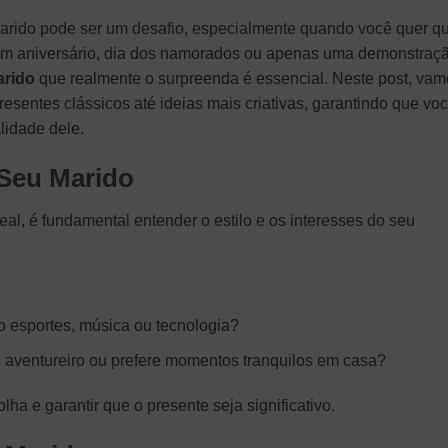
 marido pode ser um desafio, especialmente quando você quer q
 um aniversário, dia dos namorados ou apenas uma demonstraç
arido
que realmente o surpreenda é essencial. Neste post, vam
esentes clássicos até ideias mais criativas, garantindo que vo
lidade dele.
 Seu Marido
al, é fundamental entender o estilo e os interesses do seu
o esportes, música ou tecnologia?
is aventureiro ou prefere momentos tranquilos em casa?
ha e garantir que o presente seja significativo.