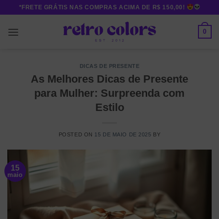
Skip
*FRETE GRÁTIS NAS COMPRAS ACIMA DE R$ 150,00!
to
content
0
DICAS DE PRESENTE
As Melhores Dicas de Presente
para Mulher: Surpreenda com
Estilo
POSTED ON
15 DE MAIO DE 2025
BY
15
maio