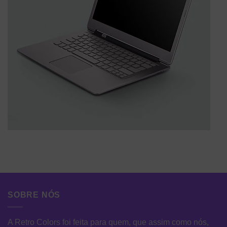
SOBRE NÓS
A Retro Colors foi feita para quem, que assim como nós,