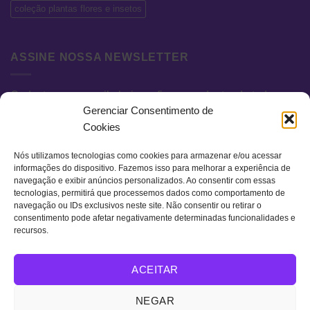
coleção plantas flores e insetos
ASSINE NOSSA NEWSLETTER
Cadastre seu e-mail abaixo e fique por dentro de todas as
Gerenciar Consentimento de
novidades e promoções exclusivas.
Cookies
Nós utilizamos tecnologias como cookies para armazenar e/ou acessar
informações do dispositivo. Fazemos isso para melhorar a experiência de
navegação e exibir anúncios personalizados. Ao consentir com essas
tecnologias, permitirá que processemos dados como comportamento de
navegação ou IDs exclusivos neste site. Não consentir ou retirar o
consentimento pode afetar negativamente determinadas funcionalidades e
recursos.
Visa
MasterCard
Bank
ACEITAR
Transfer
QUEM SOMOS
TERMOS DE USO
POLÍTICA DE PRIVACIDADE
NEGAR
FAQ
CONTATO