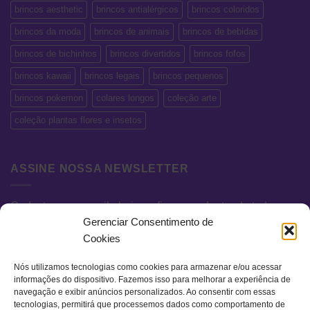
brincos aesthetic
brincos antialérgicos
brincos coloridos
brincos da moda
brincos de animais
brincos de bebidas
brincos de bichinhos
brincos divertidos
brincos fofos
brincos kawaii
brincos legais
brincos pequenos
brincos pokemon
colares longos
coleção arte
coleção plantas flores e insetos
ASSINE NOSSA NEWSLETTER
Cadastre seu e-mail abaixo e fique por dentro de todas as
Gerenciar Consentimento de
novidades e promoções exclusivas.
Cookies
Nós utilizamos tecnologias como cookies para armazenar e/ou acessar
informações do dispositivo. Fazemos isso para melhorar a experiência de
navegação e exibir anúncios personalizados. Ao consentir com essas
tecnologias, permitirá que processemos dados como comportamento de