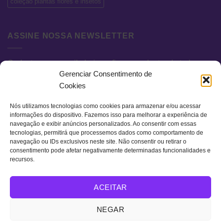
coleção plantas flores e insetos
ASSINE NOSSA NEWSLETTER
Cadastre seu e-mail abaixo e fique por dentro de todas as
Gerenciar Consentimento de
novidades e promoções exclusivas.
Cookies
Nós utilizamos tecnologias como cookies para armazenar e/ou acessar
informações do dispositivo. Fazemos isso para melhorar a experiência de
navegação e exibir anúncios personalizados. Ao consentir com essas
tecnologias, permitirá que processemos dados como comportamento de
navegação ou IDs exclusivos neste site. Não consentir ou retirar o
consentimento pode afetar negativamente determinadas funcionalidades e
recursos.
Visa
MasterCard
Bank
ACEITAR
Transfer
QUEM SOMOS
TERMOS DE USO
POLÍTICA DE PRIVACIDADE
NEGAR
FAQ
CONTATO