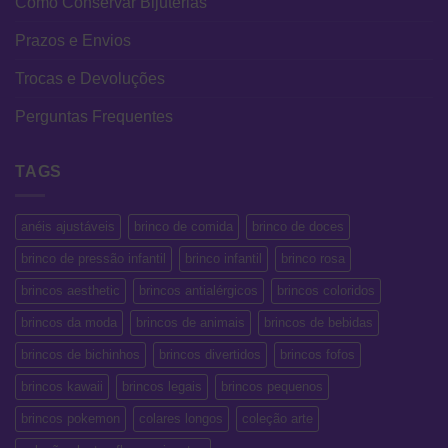
Como Conservar Bijuterias
Prazos e Envios
Trocas e Devoluções
Perguntas Frequentes
TAGS
anéis ajustáveis
brinco de comida
brinco de doces
brinco de pressão infantil
brinco infantil
brinco rosa
brincos aesthetic
brincos antialérgicos
brincos coloridos
brincos da moda
brincos de animais
brincos de bebidas
brincos de bichinhos
brincos divertidos
brincos fofos
brincos kawaii
brincos legais
brincos pequenos
brincos pokemon
colares longos
coleção arte