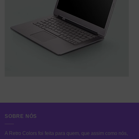
SOBRE NÓS
A Retro Colors foi feita para quem, que assim como nós,