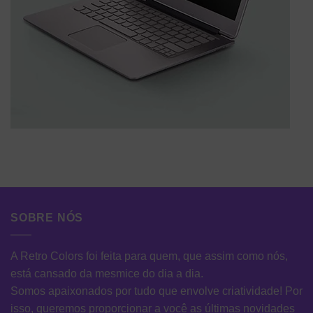
SOBRE NÓS
A Retro Colors foi feita para quem, que assim como nós,
está cansado da mesmice do dia a dia.
Somos apaixonados por tudo que envolve criatividade! Por
isso, queremos proporcionar a você as últimas novidades