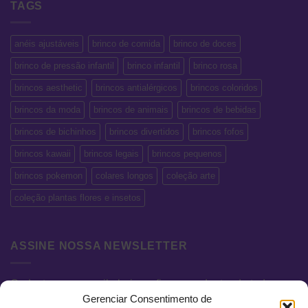
TAGS
anéis ajustáveis
brinco de comida
brinco de doces
brinco de pressão infantil
brinco infantil
brinco rosa
brincos aesthetic
brincos antialérgicos
brincos coloridos
brincos da moda
brincos de animais
brincos de bebidas
brincos de bichinhos
brincos divertidos
brincos fofos
brincos kawaii
brincos legais
brincos pequenos
brincos pokemon
colares longos
coleção arte
coleção plantas flores e insetos
ASSINE NOSSA NEWSLETTER
Cadastre seu e-mail abaixo e fique por dentro de todas as
Gerenciar Consentimento de
novidades e promoções exclusivas.