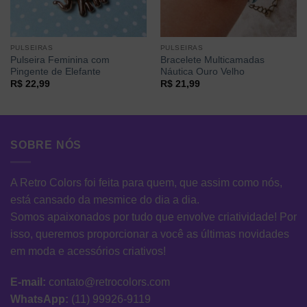
PULSEIRAS
PULSEIRAS
Pulseira Feminina com
Bracelete Multicamadas
Pingente de Elefante
Náutica Ouro Velho
R$
22,99
R$
21,99
SOBRE NÓS
A Retro Colors foi feita para quem, que assim como nós,
está cansado da mesmice do dia a dia.
Somos apaixonados por tudo que envolve criatividade! Por
isso, queremos proporcionar a você as últimas novidades
em moda e acessórios criativos!
E-mail:
contato@retrocolors.com
WhatsApp:
(11) 99926-9119