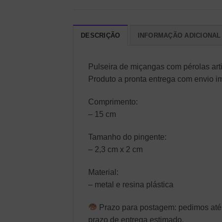
DESCRIÇÃO
INFORMAÇÃO ADICIONAL
Pulseira de miçangas com pérolas arti
Produto a pronta entrega com envio i
Comprimento:
– 15 cm
Tamanho do pingente:
– 2,3 cm x 2 cm
Material:
– metal e resina plástica
Prazo para postagem: pedimos até 
prazo de entrega estimado.