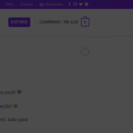
FAQ
Contato
Newsletter
0
ENTRAR
CARRINHO /
R$
0,00
ra você!
oleção!
is, tudo para