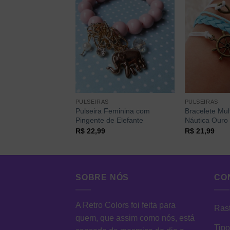
PULSEIRAS
PULSEIRAS
e Pulseiras Floral
Pulseira Feminina com
Bracelete Mu
Pingente de Elefante
Náutica Ouro
R$
22,99
R$
21,99
SOBRE NÓS
CO
A Retro Colors foi feita para
Rast
quem, que assim como nós, está
Tipo