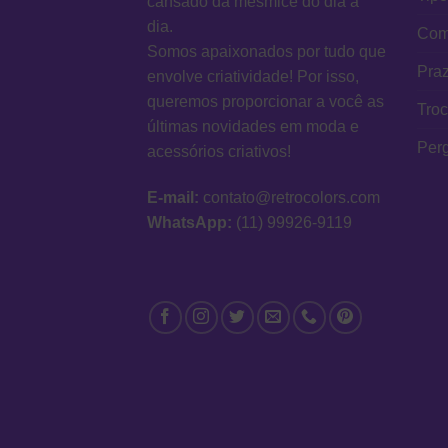
cansado da mesmice do dia a
dia.
Como
Somos apaixonados por tudo que
Praz
envolve criatividade! Por isso,
queremos proporcionar a você as
Tro
últimas novidades em moda e
Per
acessórios criativos!
E-mail:
contato@retrocolors.com
WhatsApp:
(11) 99926-9119