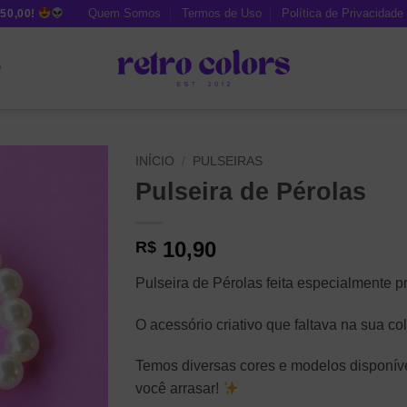
Quem Somos
Termos de Uso
Política de Privacidade
50,00!
O
INÍCIO
/
PULSEIRAS
Pulseira de Pérolas
10,90
R$
Pulseira de Pérolas feita especialmente p
O acessório criativo que faltava na sua c
Temos diversas cores e modelos disponíve
você arrasar!