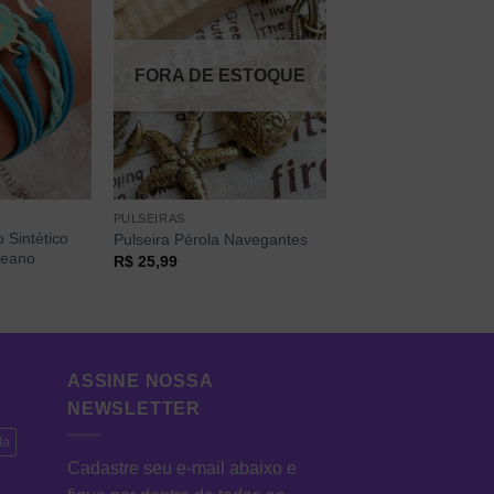
FORA DE ESTOQUE
PULSEIRAS
 Sintético
Pulseira Pérola Navegantes
ceano
R$
25,99
ASSINE NOSSA
NEWSLETTER
da
Cadastre seu e-mail abaixo e