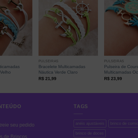
PULSEIRAS
PULSEIRAS
lticamadas
Bracelete Multicamadas
Pulseira de Couro
 Velho
Náutica Verde Claro
Multicamadas O
R$
21,99
R$
23,99
NTEÚDO
TAGS
anéis ajustáveis
brinco de comi
reie seu pedido
brinco de doces
s de Brincos