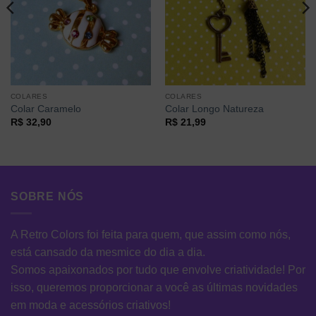
COLARES
COLARES
Colar Caramelo
Colar Longo Natureza
R$
32,90
R$
21,99
SOBRE NÓS
A Retro Colors foi feita para quem, que assim como nós,
está cansado da mesmice do dia a dia.
Somos apaixonados por tudo que envolve criatividade! Por
isso, queremos proporcionar a você as últimas novidades
em moda e acessórios criativos!