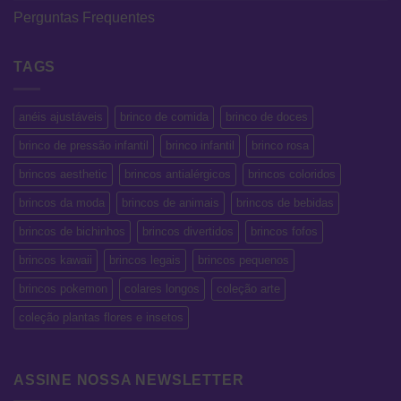
Perguntas Frequentes
TAGS
anéis ajustáveis
brinco de comida
brinco de doces
brinco de pressão infantil
brinco infantil
brinco rosa
brincos aesthetic
brincos antialérgicos
brincos coloridos
brincos da moda
brincos de animais
brincos de bebidas
brincos de bichinhos
brincos divertidos
brincos fofos
brincos kawaii
brincos legais
brincos pequenos
brincos pokemon
colares longos
coleção arte
coleção plantas flores e insetos
ASSINE NOSSA NEWSLETTER