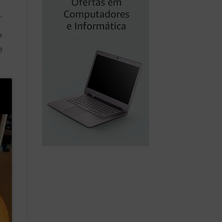
.
?
e