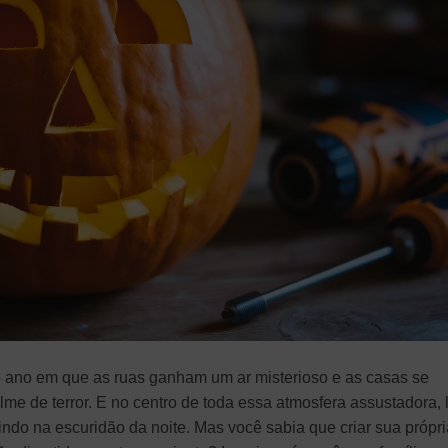
 ano em que as ruas ganham um ar misterioso e as casas se
me de terror. E no centro de toda essa atmosfera assustadora, 
rindo na escuridão da noite. Mas você sabia que criar sua própri