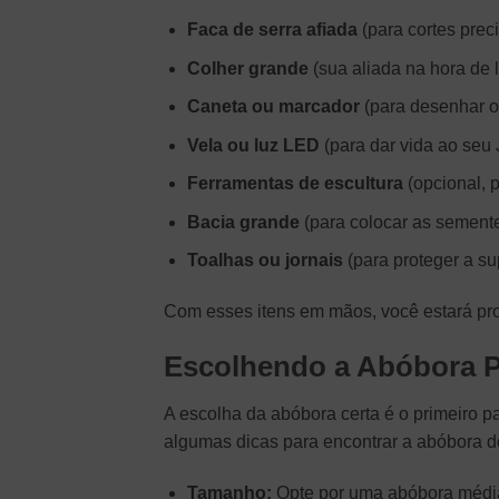
Faca de serra afiada
(para cortes prec
Colher grande
(sua aliada na hora de l
Caneta ou marcador
(para desenhar o
Vela ou luz LED
(para dar vida ao seu 
Ferramentas de escultura
(opcional, 
Bacia grande
(para colocar as semente
Toalhas ou jornais
(para proteger a sup
Com esses itens em mãos, você estará pro
Escolhendo a Abóbora P
A escolha da abóbora certa é o primeiro 
algumas dicas para encontrar a abóbora d
Tamanho:
Opte por uma abóbora média