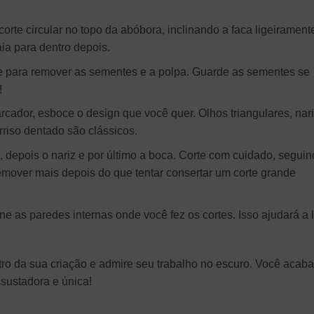
rte circular no topo da abóbora, inclinando a faca ligeirament
aia para dentro depois.
e para remover as sementes e a polpa. Guarde as sementes se
!
ador, esboce o design que você quer. Olhos triangulares, nar
rriso dentado são clássicos.
depois o nariz e por último a boca. Corte com cuidado, segui
emover mais depois do que tentar consertar um corte grande
ne as paredes internas onde você fez os cortes. Isso ajudará a 
ro da sua criação e admire seu trabalho no escuro. Você acaba
sustadora e única!