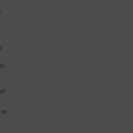
e
iz
ndo
luz
 de