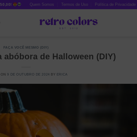
Quem Somos
Termos de Uso
Política de Privacidade
50,00!
O
FAÇA VOCÊ MESMO (DIY)
 abóbora de Halloween (DIY)
 ON
9 DE OUTUBRO DE 2024
BY
ERICA