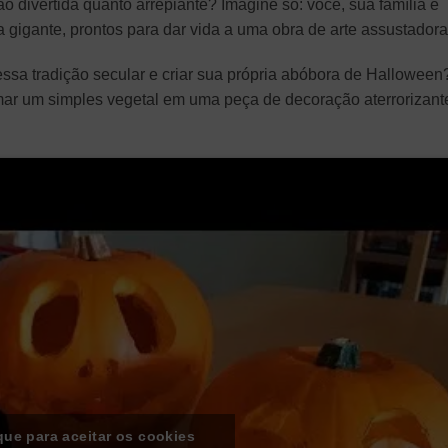
o divertida quanto arrepiante? Imagine só: você, sua família e
gigante, prontos para dar vida a uma obra de arte assustadora
ssa tradição secular e criar sua própria abóbora de Halloween
mar um simples vegetal em uma peça de decoração aterrorizant
que para aceitar os cookies