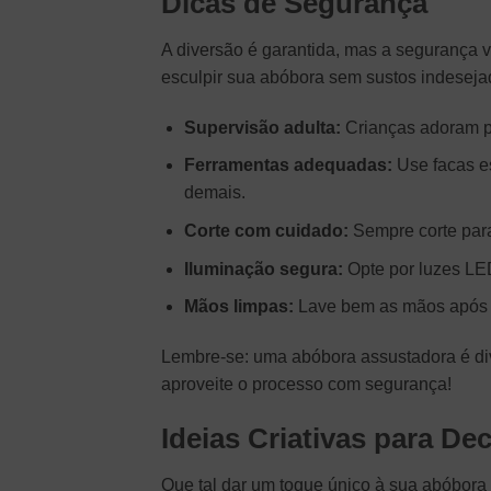
Dicas de Segurança
A diversão é garantida, mas a segurança 
esculpir sua abóbora sem sustos indeseja
Supervisão adulta:
Crianças adoram p
Ferramentas adequadas:
Use facas es
demais.
Corte com cuidado:
Sempre corte para
Iluminação segura:
Opte por luzes LED
Mãos limpas:
Lave bem as mãos após ma
Lembre-se: uma abóbora assustadora é div
aproveite o processo com segurança!
Ideias Criativas para De
Que tal dar um toque único à sua abóbora