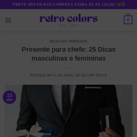
Skip
*FRETE GRÁTIS NAS COMPRAS ACIMA DE R$ 150,00!
to
content
0
DICAS DE PRESENTE
Presente para chefe: 25 Dicas
masculinas e femininas
POSTED ON
13 DE ABRIL DE 2024
BY
ERICA
13
abr