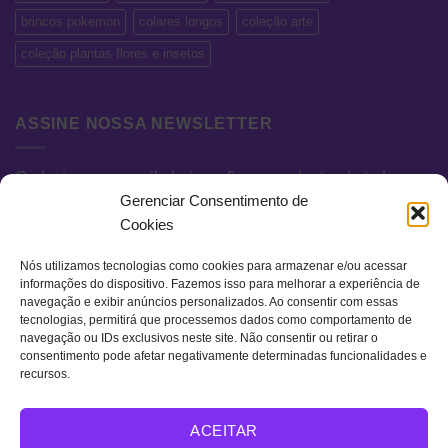
brincos pokemon
colares longos
coleção arte
coleção plantas flores e insetos
ASSINE NOSSA NEWSLETTER
Cadastre seu e-mail abaixo e fique por dentro de todas as
Gerenciar Consentimento de
novidades e promoções exclusivas.
Cookies
Nós utilizamos tecnologias como cookies para armazenar e/ou acessar
informações do dispositivo. Fazemos isso para melhorar a experiência de
navegação e exibir anúncios personalizados. Ao consentir com essas
tecnologias, permitirá que processemos dados como comportamento de
navegação ou IDs exclusivos neste site. Não consentir ou retirar o
consentimento pode afetar negativamente determinadas funcionalidades e
recursos.
Visa
MasterCard
Bank
ACEITAR