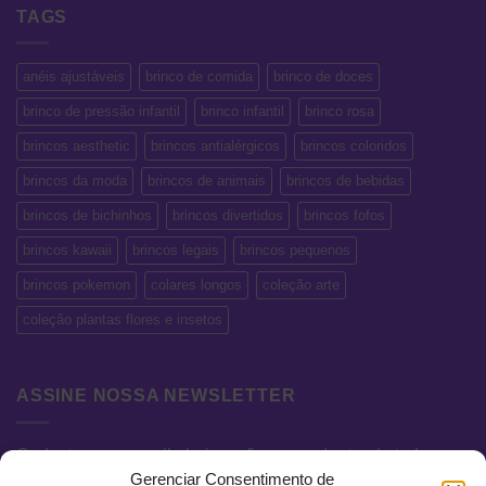
TAGS
anéis ajustáveis
brinco de comida
brinco de doces
brinco de pressão infantil
brinco infantil
brinco rosa
brincos aesthetic
brincos antialérgicos
brincos coloridos
brincos da moda
brincos de animais
brincos de bebidas
brincos de bichinhos
brincos divertidos
brincos fofos
brincos kawaii
brincos legais
brincos pequenos
brincos pokemon
colares longos
coleção arte
coleção plantas flores e insetos
ASSINE NOSSA NEWSLETTER
Cadastre seu e-mail abaixo e fique por dentro de todas as
Gerenciar Consentimento de
novidades e promoções exclusivas.