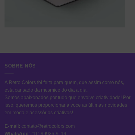
SOBRE NÓS
A Retro Colors foi feita para quem, que assim como nós,
está cansado da mesmice do dia a dia.
Somos apaixonados por tudo que envolve criatividade! Por
isso, queremos proporcionar a você as últimas novidades
em moda e acessórios criativos!
E-mail:
contato@retrocolors.com
WhatsApp:
(11) 99926-9119