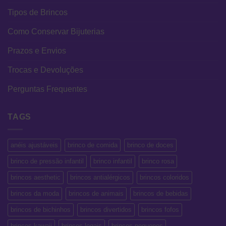
Tipos de Brincos
Como Conservar Bijuterias
Prazos e Envios
Trocas e Devoluções
Perguntas Frequentes
TAGS
anéis ajustáveis
brinco de comida
brinco de doces
brinco de pressão infantil
brinco infantil
brinco rosa
brincos aesthetic
brincos antialérgicos
brincos coloridos
brincos da moda
brincos de animais
brincos de bebidas
brincos de bichinhos
brincos divertidos
brincos fofos
brincos kawaii
brincos legais
brincos pequenos