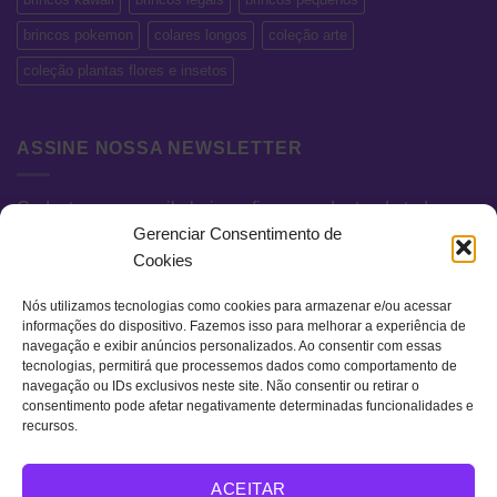
brincos pokemon
colares longos
coleção arte
coleção plantas flores e insetos
ASSINE NOSSA NEWSLETTER
Cadastre seu e-mail abaixo e fique por dentro de todas as
Gerenciar Consentimento de
novidades e promoções exclusivas.
Cookies
Nós utilizamos tecnologias como cookies para armazenar e/ou acessar
informações do dispositivo. Fazemos isso para melhorar a experiência de
navegação e exibir anúncios personalizados. Ao consentir com essas
tecnologias, permitirá que processemos dados como comportamento de
navegação ou IDs exclusivos neste site. Não consentir ou retirar o
consentimento pode afetar negativamente determinadas funcionalidades e
recursos.
Visa
MasterCard
Bank
ACEITAR