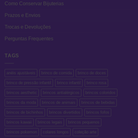
Como Conservar Bijuterias
Prazos e Envios
Trocas e Devoluções
Perguntas Frequentes
TAGS
anéis ajustáveis
brinco de comida
brinco de doces
brinco de pressão infantil
brinco infantil
brinco rosa
brincos aesthetic
brincos antialérgicos
brincos coloridos
brincos da moda
brincos de animais
brincos de bebidas
brincos de bichinhos
brincos divertidos
brincos fofos
brincos kawaii
brincos legais
brincos pequenos
brincos pokemon
colares longos
coleção arte