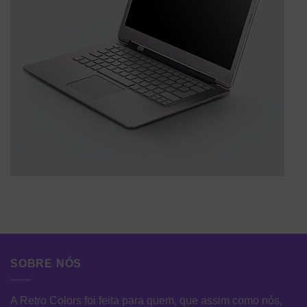
SOBRE NÓS
A Retro Colors foi feita para quem, que assim como nós,