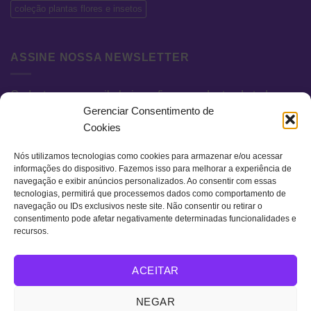
coleção plantas flores e insetos
ASSINE NOSSA NEWSLETTER
Cadastre seu e-mail abaixo e fique por dentro de todas as
Gerenciar Consentimento de
novidades e promoções exclusivas.
Cookies
Nós utilizamos tecnologias como cookies para armazenar e/ou acessar
informações do dispositivo. Fazemos isso para melhorar a experiência de
navegação e exibir anúncios personalizados. Ao consentir com essas
tecnologias, permitirá que processemos dados como comportamento de
navegação ou IDs exclusivos neste site. Não consentir ou retirar o
consentimento pode afetar negativamente determinadas funcionalidades e
recursos.
Visa
MasterCard
Bank
ACEITAR
Transfer
QUEM SOMOS
TERMOS DE USO
POLÍTICA DE PRIVACIDADE
NEGAR
FAQ
CONTATO