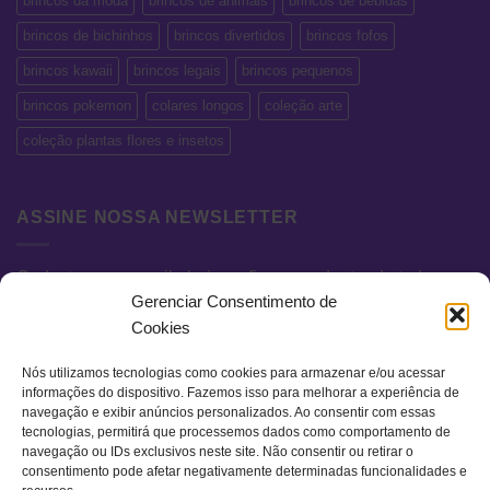
brincos da moda
brincos de animais
brincos de bebidas
brincos de bichinhos
brincos divertidos
brincos fofos
brincos kawaii
brincos legais
brincos pequenos
brincos pokemon
colares longos
coleção arte
coleção plantas flores e insetos
ASSINE NOSSA NEWSLETTER
Cadastre seu e-mail abaixo e fique por dentro de todas as
Gerenciar Consentimento de
novidades e promoções exclusivas.
Cookies
Nós utilizamos tecnologias como cookies para armazenar e/ou acessar
informações do dispositivo. Fazemos isso para melhorar a experiência de
navegação e exibir anúncios personalizados. Ao consentir com essas
tecnologias, permitirá que processemos dados como comportamento de
navegação ou IDs exclusivos neste site. Não consentir ou retirar o
consentimento pode afetar negativamente determinadas funcionalidades e