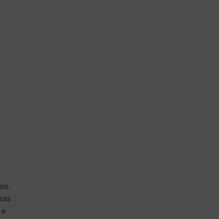
los.
ras
 e