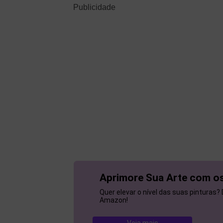
Publicidade
Aprimore Sua Arte com os
Quer elevar o nível das suas pinturas?
Amazon!