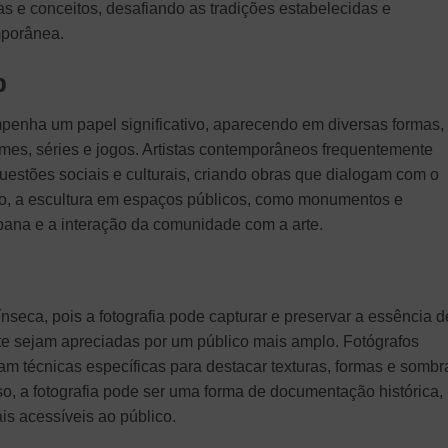
s e conceitos, desafiando as tradições estabelecidas e
mporânea.
p
penha um papel significativo, aparecendo em diversas formas,
mes, séries e jogos. Artistas contemporâneos frequentemente
questões sociais e culturais, criando obras que dialogam com o
so, a escultura em espaços públicos, como monumentos e
urbana e a interação da comunidade com a arte.
trínseca, pois a fotografia pode capturar e preservar a essência d
rte sejam apreciadas por um público mais amplo. Fotógrafos
am técnicas específicas para destacar texturas, formas e sombr
so, a fotografia pode ser uma forma de documentação histórica,
s acessíveis ao público.