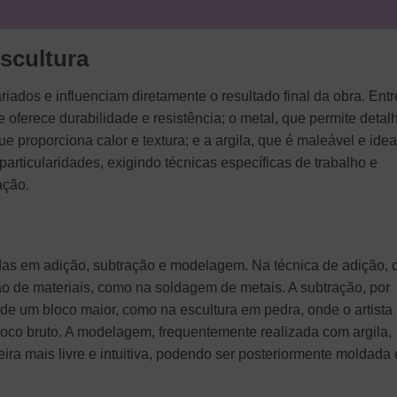
Escultura
riados e influenciam diretamente o resultado final da obra. Entr
oferece durabilidade e resistência; o metal, que permite detal
e proporciona calor e textura; e a argila, que é maleável e idea
articularidades, exigindo técnicas específicas de trabalho e
ação.
idas em adição, subtração e modelagem. Na técnica de adição, 
nção de materiais, como na soldagem de metais. A subtração, por
 de um bloco maior, como na escultura em pedra, onde o artista
loco bruto. A modelagem, frequentemente realizada com argila,
eira mais livre e intuitiva, podendo ser posteriormente moldada