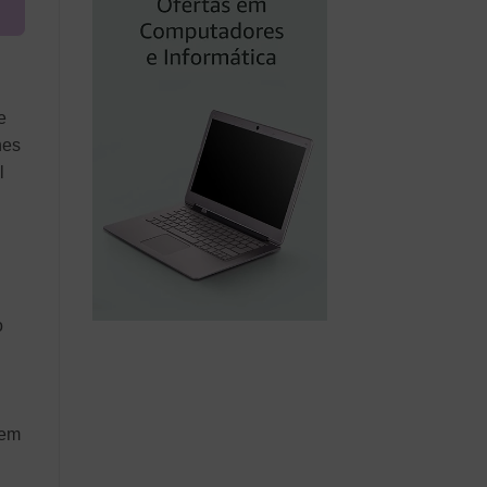
e
hes
l
o
 em