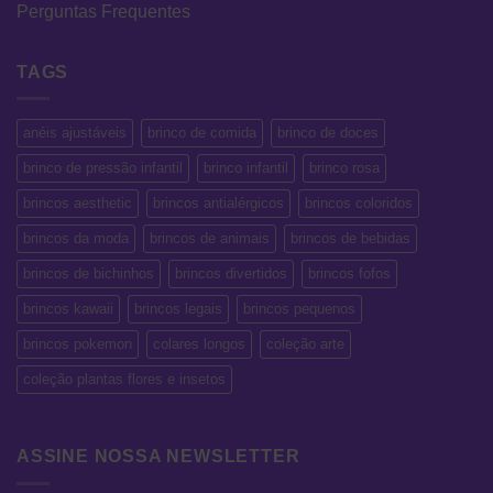
Perguntas Frequentes
TAGS
anéis ajustáveis
brinco de comida
brinco de doces
brinco de pressão infantil
brinco infantil
brinco rosa
brincos aesthetic
brincos antialérgicos
brincos coloridos
brincos da moda
brincos de animais
brincos de bebidas
brincos de bichinhos
brincos divertidos
brincos fofos
brincos kawaii
brincos legais
brincos pequenos
brincos pokemon
colares longos
coleção arte
coleção plantas flores e insetos
ASSINE NOSSA NEWSLETTER