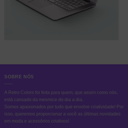
SOBRE NÓS
A Retro Colors foi feita para quem, que assim como nós,
está cansado da mesmice do dia a dia.
Somos apaixonados por tudo que envolve criatividade! Por
isso, queremos proporcionar a você as últimas novidades
em moda e acessórios criativos!