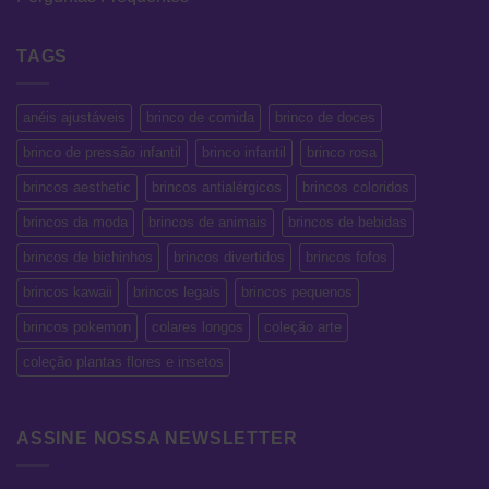
TAGS
anéis ajustáveis
brinco de comida
brinco de doces
brinco de pressão infantil
brinco infantil
brinco rosa
brincos aesthetic
brincos antialérgicos
brincos coloridos
brincos da moda
brincos de animais
brincos de bebidas
brincos de bichinhos
brincos divertidos
brincos fofos
brincos kawaii
brincos legais
brincos pequenos
brincos pokemon
colares longos
coleção arte
coleção plantas flores e insetos
ASSINE NOSSA NEWSLETTER