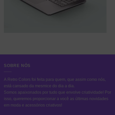
SOBRE NÓS
A Retro Colors foi feita para quem, que assim como nós,
está cansado da mesmice do dia a dia.
Somos apaixonados por tudo que envolve criatividade! Por
isso, queremos proporcionar a você as últimas novidades
em moda e acessórios criativos!