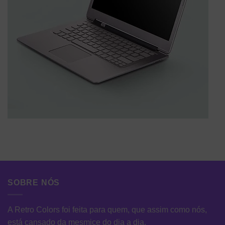
SOBRE NÓS
A Retro Colors foi feita para quem, que assim como nós,
está cansado da mesmice do dia a dia.