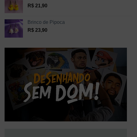
R$
21,90
Brinco de Pipoca
R$
23,90