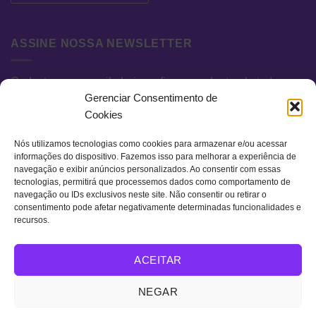
ASSINE NOSSA NEWSLETTER
Cadastre seu e-mail abaixo e fique por dentro de todas as
Gerenciar Consentimento de
novidades e promoções exclusivas.
Cookies
Nós utilizamos tecnologias como cookies para armazenar e/ou acessar
informações do dispositivo. Fazemos isso para melhorar a experiência de
navegação e exibir anúncios personalizados. Ao consentir com essas
tecnologias, permitirá que processemos dados como comportamento de
navegação ou IDs exclusivos neste site. Não consentir ou retirar o
consentimento pode afetar negativamente determinadas funcionalidades e
recursos.
Visa
MasterCard
Bank
ACEITAR
Transfer
QUEM SOMOS
TERMOS DE USO
POLÍTICA DE PRIVACIDADE
NEGAR
FAQ
CONTATO
Copyright 2026 ©
Retro Colors