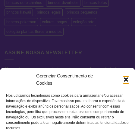
brincos de bichinhos
brincos divertidos
brincos fofos
brincos kawaii
brincos legais
brincos pequenos
brincos pokemon
colares longos
coleção arte
coleção plantas flores e insetos
ASSINE NOSSA NEWSLETTER
Cadastre seu e-mail abaixo e fique por dentro de todas as
Gerenciar Consentimento de
novidades e promoções exclusivas.
Cookies
Nós utilizamos tecnologias como cookies para armazenar e/ou acessar
informações do dispositivo. Fazemos isso para melhorar a experiência de
navegação e exibir anúncios personalizados. Ao consentir com essas
tecnologias, permitirá que processemos dados como comportamento de
navegação ou IDs exclusivos neste site. Não consentir ou retirar o
consentimento pode afetar negativamente determinadas funcionalidades e
recursos.