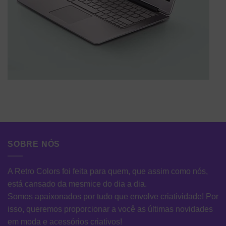
SOBRE NÓS
A Retro Colors foi feita para quem, que assim como nós,
está cansado da mesmice do dia a dia.
Somos apaixonados por tudo que envolve criatividade! Por
isso, queremos proporcionar a você as últimas novidades
em moda e acessórios criativos!