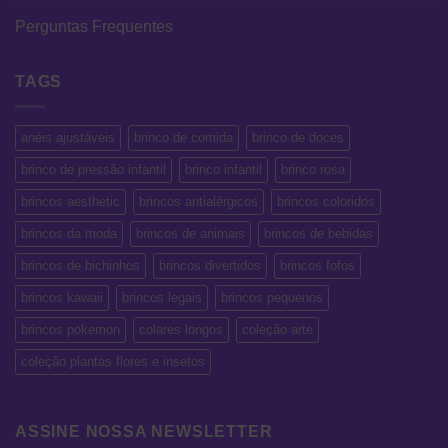
Perguntas Frequentes
TAGS
anéis ajustáveis
brinco de comida
brinco de doces
brinco de pressão infantil
brinco infantil
brinco rosa
brincos aesthetic
brincos antialérgicos
brincos coloridos
brincos da moda
brincos de animais
brincos de bebidas
brincos de bichinhos
brincos divertidos
brincos fofos
brincos kawaii
brincos legais
brincos pequenos
brincos pokemon
colares longos
coleção arte
coleção plantas flores e insetos
ASSINE NOSSA NEWSLETTER