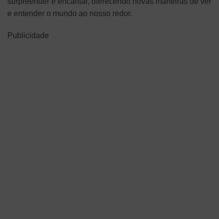
surpreender e encantar, oferecendo novas maneiras de ver
e entender o mundo ao nosso redor.
Publicidade