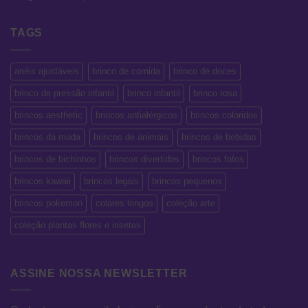
TAGS
anéis ajustáveis
brinco de comida
brinco de doces
brinco de pressão infantil
brinco infantil
brinco rosa
brincos aesthetic
brincos antialérgicos
brincos coloridos
brincos da moda
brincos de animais
brincos de bebidas
brincos de bichinhos
brincos divertidos
brincos fofos
brincos kawaii
brincos legais
brincos pequenos
brincos pokemon
colares longos
coleção arte
coleção plantas flores e insetos
ASSINE NOSSA NEWSLETTER