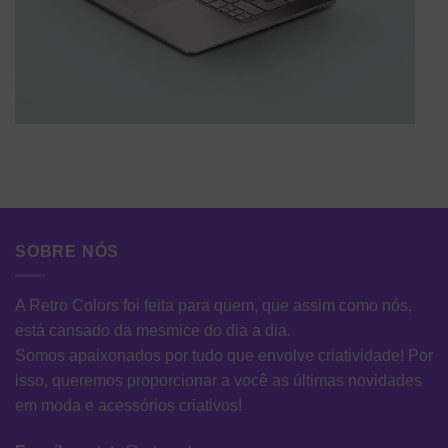
SOBRE NÓS
A Retro Colors foi feita para quem, que assim como nós,
está cansado da mesmice do dia a dia.
Somos apaixonados por tudo que envolve criatividade! Por
isso, queremos proporcionar a você as últimas novidades
em moda e acessórios criativos!