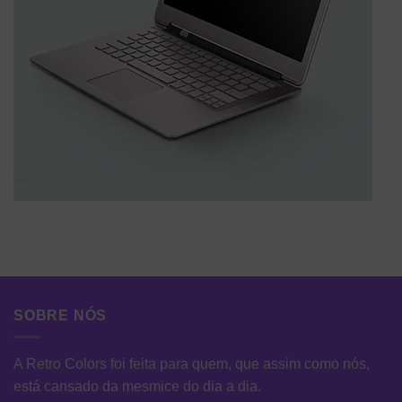
SOBRE NÓS
A Retro Colors foi feita para quem, que assim como nós,
está cansado da mesmice do dia a dia.