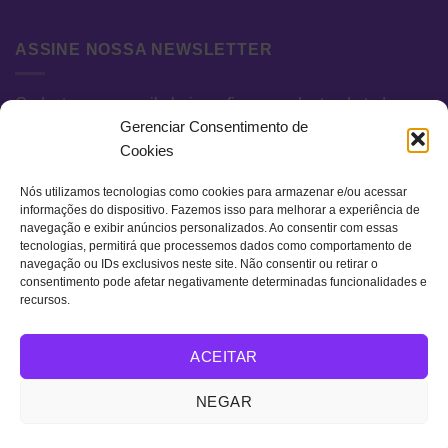
ASSINE NOSSA NEWSLETTER
Cadastre seu e-mail abaixo e fique por dentro de todas as
Gerenciar Consentimento de
novidades e promoções exclusivas.
Cookies
Nós utilizamos tecnologias como cookies para armazenar e/ou acessar
informações do dispositivo. Fazemos isso para melhorar a experiência de
navegação e exibir anúncios personalizados. Ao consentir com essas
tecnologias, permitirá que processemos dados como comportamento de
navegação ou IDs exclusivos neste site. Não consentir ou retirar o
consentimento pode afetar negativamente determinadas funcionalidades e
recursos.
Visa
MasterCard
Bank
ACEITAR
Transfer
QUEM SOMOS
TERMOS DE USO
POLÍTICA DE PRIVACIDADE
NEGAR
FAQ
CONTATO
Copyright 2026 ©
Retro Colors