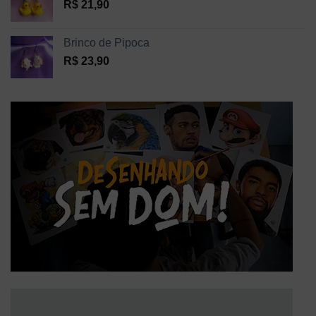
R$
21,90
Brinco de Pipoca
R$
23,90