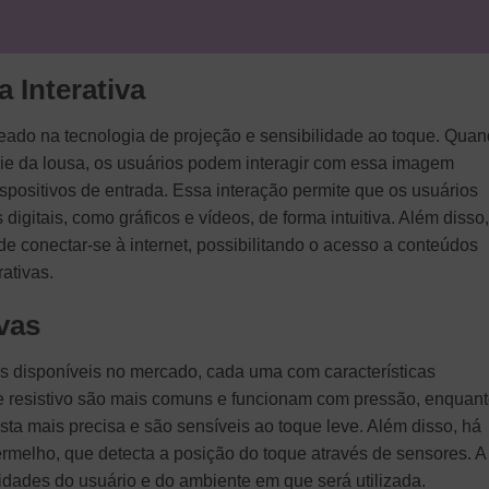
 Interativa
seado na tecnologia de projeção e sensibilidade ao toque. Qua
ie da lousa, os usuários podem interagir com essa imagem
ispositivos de entrada. Essa interação permite que os usuários
gitais, como gráficos e vídeos, de forma intuitiva. Além disso,
e conectar-se à internet, possibilitando o acesso a conteúdos
ativas.
vas
vas disponíveis no mercado, cada uma com características
que resistivo são mais comuns e funcionam com pressão, enquan
ta mais precisa e são sensíveis ao toque leve. Além disso, há
ermelho, que detecta a posição do toque através de sensores. A
idades do usuário e do ambiente em que será utilizada.