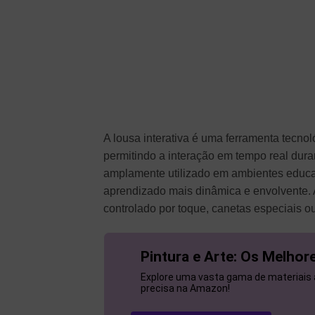
A lousa interativa é uma ferramenta tecnol
permitindo a interação em tempo real dur
amplamente utilizado em ambientes educa
aprendizado mais dinâmica e envolvente. 
controlado por toque, canetas especiais 
Pintura e Arte: Os Melho
Explore uma vasta gama de materiais a
precisa na Amazon!