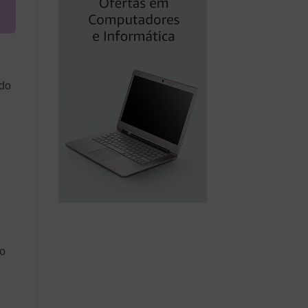
ndo
to