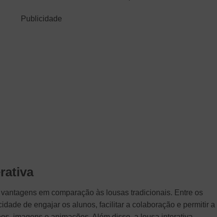
Publicidade
rativa
s vantagens em comparação às lousas tradicionais. Entre os
idade de engajar os alunos, facilitar a colaboração e permitir a
eos, imagens e animações. Além disso, a lousa interativa