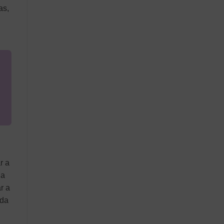
as,
r a
 a
r a
 da