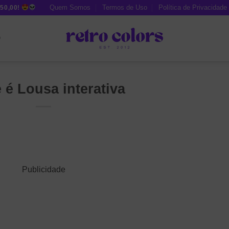
Quem Somos
Termos de Uso
Política de Privacidade
50,00!
O
 é Lousa interativa
Publicidade