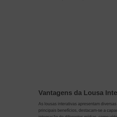
Vantagens da Lousa Inte
As lousas interativas apresentam diversa
principais benefícios, destacam-se a capac
integração de diferentes mídias, como víd