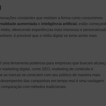
l
om inovações constantes que moldam a forma como consumimos
realidade aumentada
e
inteligência artificial
, estão começand
e mídia, oferecendo experiências mais imersivas e personalizad
lvem, é provável que a mídia digital se torne ainda mais
g
al é uma ferramenta poderosa para empresas que buscam alcanç
e marketing digital, como SEO, marketing de conteúdo e
que as marcas se conectem com seu público de maneira mais
r o desempenho das campanhas em tempo real é uma vantagem
 em comparação com métodos tradicionais.