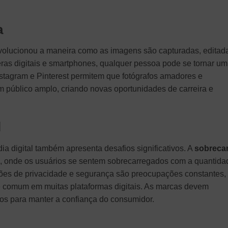
a
 revolucionou a maneira como as imagens são capturadas, editad
as digitais e smartphones, qualquer pessoa pode se tornar um
nstagram e Pinterest permitem que fotógrafos amadores e
m público amplo, criando novas oportunidades de carreira e
l
a digital também apresenta desafios significativos. A
sobreca
, onde os usuários se sentem sobrecarregados com a quantida
tões de privacidade e segurança são preocupações constantes,
é comum em muitas plataformas digitais. As marcas devem
os para manter a confiança do consumidor.