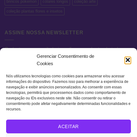
brincos pokemon
colares longos
coleção arte
coleção plantas flores e insetos
ASSINE NOSSA NEWSLETTER
Cadastre seu e-mail abaixo e fique por dentro de todas as
Gerenciar Consentimento de
novidades e promoções exclusivas.
Cookies
Nós utilizamos tecnologias como cookies para armazenar e/ou acessar
informações do dispositivo. Fazemos isso para melhorar a experiência de
navegação e exibir anúncios personalizados. Ao consentir com essas
tecnologias, permitirá que processemos dados como comportamento de
navegação ou IDs exclusivos neste site. Não consentir ou retirar o
consentimento pode afetar negativamente determinadas funcionalidades e
recursos.
Visa
MasterCard
Bank
ACEITAR
Transfer
QUEM SOMOS
TERMOS DE USO
POLÍTICA DE PRIVACIDADE