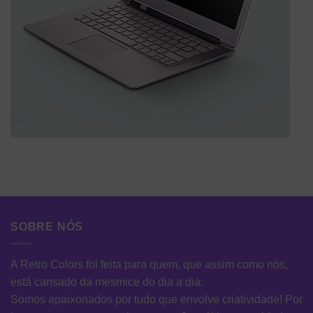
SOBRE NÓS
A Retro Colors foi feita para quem, que assim como nós,
está cansado da mesmice do dia a dia.
Somos apaixonados por tudo que envolve criatividade! Por