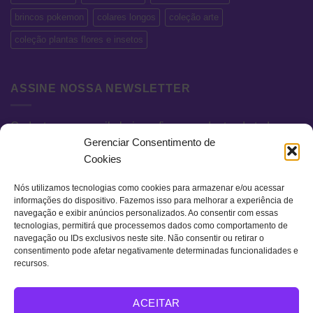
brincos pokemon
colares longos
coleção arte
coleção plantas flores e insetos
ASSINE NOSSA NEWSLETTER
Cadastre seu e-mail abaixo e fique por dentro de todas as
Gerenciar Consentimento de
novidades e promoções exclusivas.
Cookies
Nós utilizamos tecnologias como cookies para armazenar e/ou acessar
informações do dispositivo. Fazemos isso para melhorar a experiência de
navegação e exibir anúncios personalizados. Ao consentir com essas
tecnologias, permitirá que processemos dados como comportamento de
navegação ou IDs exclusivos neste site. Não consentir ou retirar o
consentimento pode afetar negativamente determinadas funcionalidades e
recursos.
Visa
MasterCard
Bank
ACEITAR