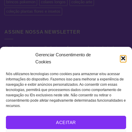
brincos pokemon
colares longos
coleção arte
coleção plantas flores e insetos
ASSINE NOSSA NEWSLETTER
Cadastre seu e-mail abaixo e fique por dentro de todas as
Gerenciar Consentimento de
novidades e promoções exclusivas.
Cookies
Nós utilizamos tecnologias como cookies para armazenar e/ou acessar
informações do dispositivo. Fazemos isso para melhorar a experiência de
navegação e exibir anúncios personalizados. Ao consentir com essas
tecnologias, permitirá que processemos dados como comportamento de
navegação ou IDs exclusivos neste site. Não consentir ou retirar o
consentimento pode afetar negativamente determinadas funcionalidades e
recursos.
Visa
MasterCard
Bank
ACEITAR
Transfer
QUEM SOMOS
TERMOS DE USO
POLÍTICA DE PRIVACIDADE