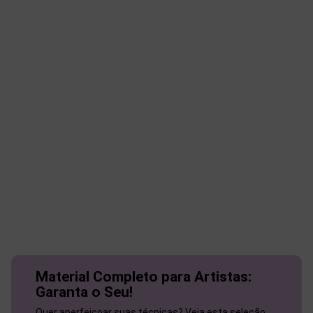
Material Completo para Artistas:
Garanta o Seu!
Quer aperfeiçoar suas técnicas? Veja esta seleção