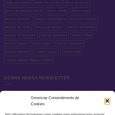
anéis ajustáveis
brinco de comida
brinco de doces
brinco de pressão infantil
brinco infantil
brinco rosa
brincos aesthetic
brincos antialérgicos
brincos coloridos
brincos da moda
brincos de animais
brincos de bebidas
brincos de bichinhos
brincos divertidos
brincos fofos
brincos kawaii
brincos legais
brincos pequenos
brincos pokemon
colares longos
coleção arte
coleção plantas flores e insetos
ASSINE NOSSA NEWSLETTER
Cadastre seu e-mail abaixo e fique por dentro de todas as
Gerenciar Consentimento de
novidades e promoções exclusivas.
Cookies
Nós utilizamos tecnologias como cookies para armazenar e/ou acessar