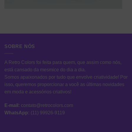
SOBRE NÓS
A Retro Colors foi feita para quem, que assim como nós,
está cansado da mesmice do dia a dia.
Somos apaixonados por tudo que envolve criatividade! Por
isso, queremos proporcionar a você as últimas novidades
em moda e acessórios criativos!
E-mail:
contato@retrocolors.com
WhatsApp:
(11) 99926-9119