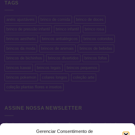
TAGS
anéis ajustáveis
brinco de comida
brinco de doces
brinco de pressão infantil
brinco infantil
brinco rosa
brincos aesthetic
brincos antialérgicos
brincos coloridos
brincos da moda
brincos de animais
brincos de bebidas
brincos de bichinhos
brincos divertidos
brincos fofos
brincos kawaii
brincos legais
brincos pequenos
brincos pokemon
colares longos
coleção arte
coleção plantas flores e insetos
ASSINE NOSSA NEWSLETTER
Cadastre seu e-mail abaixo e fique por dentro de todas as
Gerenciar Consentimento de
novidades e promoções exclusivas.