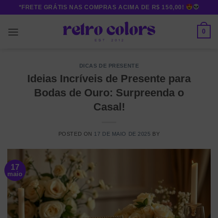
Skip
*FRETE GRÁTIS NAS COMPRAS ACIMA DE R$ 150,00!
to
content
0
DICAS DE PRESENTE
Ideias Incríveis de Presente para
Bodas de Ouro: Surpreenda o
Casal!
POSTED ON
17 DE MAIO DE 2025
BY
17
maio