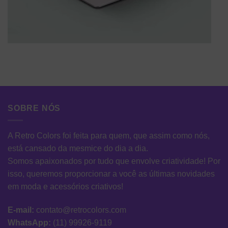
SOBRE NÓS
A Retro Colors foi feita para quem, que assim como nós,
está cansado da mesmice do dia a dia.
Somos apaixonados por tudo que envolve criatividade! Por
isso, queremos proporcionar a você as últimas novidades
em moda e acessórios criativos!
E-mail:
contato@retrocolors.com
WhatsApp:
(11) 99926-9119