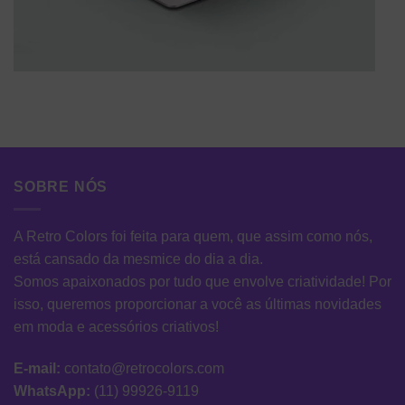
SOBRE NÓS
A Retro Colors foi feita para quem, que assim como nós,
está cansado da mesmice do dia a dia.
Somos apaixonados por tudo que envolve criatividade! Por
isso, queremos proporcionar a você as últimas novidades
em moda e acessórios criativos!
E-mail:
contato@retrocolors.com
WhatsApp:
(11) 99926-9119