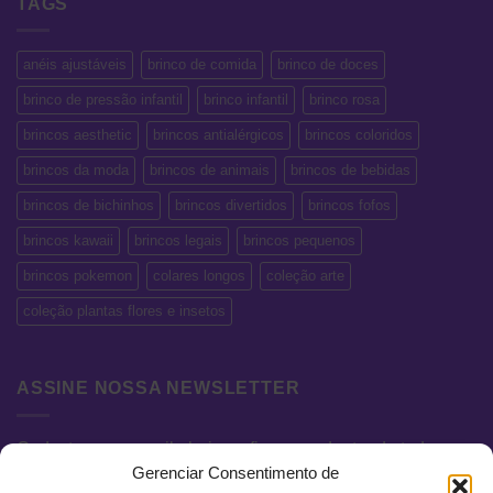
TAGS
anéis ajustáveis
brinco de comida
brinco de doces
brinco de pressão infantil
brinco infantil
brinco rosa
brincos aesthetic
brincos antialérgicos
brincos coloridos
brincos da moda
brincos de animais
brincos de bebidas
brincos de bichinhos
brincos divertidos
brincos fofos
brincos kawaii
brincos legais
brincos pequenos
brincos pokemon
colares longos
coleção arte
coleção plantas flores e insetos
ASSINE NOSSA NEWSLETTER
Cadastre seu e-mail abaixo e fique por dentro de todas as
Gerenciar Consentimento de
novidades e promoções exclusivas.