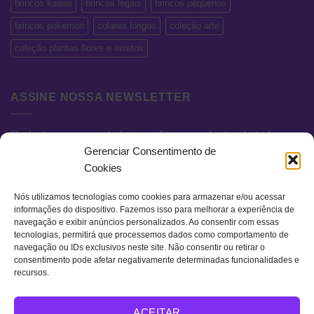
brincos kawaii
brincos legais
brincos pequenos
brincos pokemon
colares longos
coleção arte
coleção plantas flores e insetos
ASSINE NOSSA NEWSLETTER
Cadastre seu e-mail abaixo e fique por dentro de todas as
Gerenciar Consentimento de
novidades e promoções exclusivas.
Cookies
Nós utilizamos tecnologias como cookies para armazenar e/ou acessar
informações do dispositivo. Fazemos isso para melhorar a experiência de
navegação e exibir anúncios personalizados. Ao consentir com essas
tecnologias, permitirá que processemos dados como comportamento de
navegação ou IDs exclusivos neste site. Não consentir ou retirar o
consentimento pode afetar negativamente determinadas funcionalidades e
recursos.
Visa
MasterCard
Bank
ACEITAR